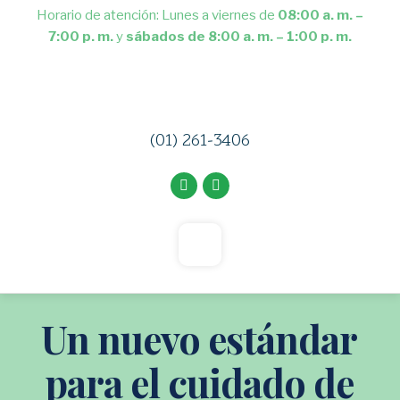
Horario de atención: Lunes a viernes de
08:00 a. m. –
7:00 p. m.
y
sábados de 8:00 a. m. – 1:00 p. m.
(01) 261-3406