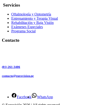
Servicios
Oftalmología y Optometría
Entrenamiento y Terapia Visual
Rehabilitación y Baja Visión
Exámenes Especiales
Programa Social
Contacto
Av. Brasil 3229
Magdalena del Mar, Lima
15076
(01) 261-3406
contacto@eurovision.pe
Redes Sociales
Facebook
WhatsApp
© Eurovisión 2026 | All rights reserved.